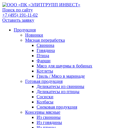
Поиск по сайту
+7 (495) 191-11-02
Оставить заявку
Продукция
Новинки
Мясная переработка
Свинина
Говядина
Птица
Фарши
Мясо для шаурмы в бобинах
Котлеты
Гриль / Мясо в маринаде
Готовая продукция
Деликатесы из свинины
Деликатесы из птицы
Сосиски
Колбасы
Снековая продукция
Консервы мясные
Из свинины
Из говядины
Из птицы