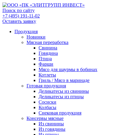
Поиск по сайту
+7 (495) 191-11-02
Оставить заявку
Продукция
Новинки
Мясная переработка
Свинина
Говядина
Птица
Фарши
Мясо для шаурмы в бобинах
Котлеты
Гриль / Мясо в маринаде
Готовая продукция
Деликатесы из свинины
Деликатесы из птицы
Сосиски
Колбасы
Снековая продукция
Консервы мясные
Из свинины
Из говядины
Из птицы