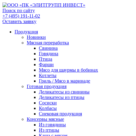
Поиск по сайту
+7 (495) 191-11-02
Оставить заявку
Продукция
Новинки
Мясная переработка
Свинина
Говядина
Птица
Фарши
Мясо для шаурмы в бобинах
Котлеты
Гриль / Мясо в маринаде
Готовая продукция
Деликатесы из свинины
Деликатесы из птицы
Сосиски
Колбасы
Снековая продукция
Консервы мясные
Из говядины
Из птицы
Каша с мясом