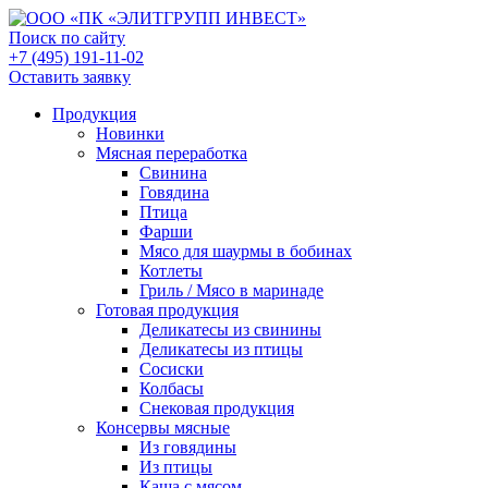
Поиск по сайту
+7 (495) 191-11-02
Оставить заявку
Продукция
Новинки
Мясная переработка
Свинина
Говядина
Птица
Фарши
Мясо для шаурмы в бобинах
Котлеты
Гриль / Мясо в маринаде
Готовая продукция
Деликатесы из свинины
Деликатесы из птицы
Сосиски
Колбасы
Снековая продукция
Консервы мясные
Из говядины
Из птицы
Каша с мясом